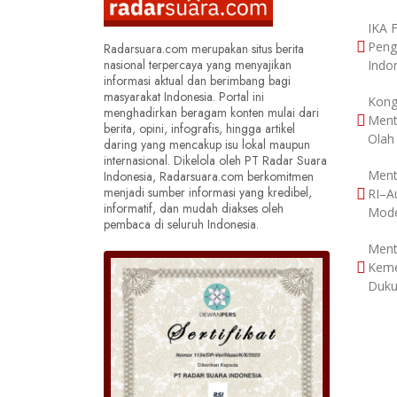
IKA 
Peng
Radarsuara.com merupakan situs berita
nasional terpercaya yang menyajikan
Indo
informasi aktual dan berimbang bagi
masyarakat Indonesia. Portal ini
Kong
menghadirkan beragam konten mulai dari
Ment
berita, opini, infografis, hingga artikel
Olah
daring yang mencakup isu lokal maupun
internasional. Dikelola oleh PT Radar Suara
Ment
Indonesia, Radarsuara.com berkomitmen
menjadi sumber informasi yang kredibel,
RI–Au
informatif, dan mudah diakses oleh
Mode
pembaca di seluruh Indonesia.
Ment
Keme
Duku