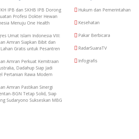
FKH IPB dan SKHB IPB Dorong
Hukum dan Pemerintahan
uatan Profesi Dokter Hewan
Kesehatan
nesia Menuju One Health
Pakar Berbicara
res Umat Islam Indonesia VIII:
an Amran Siapkan Bibit dan
RadarSuaraTV
 Lahan Gratis untuk Pesantren
Infografis
an Amran Perkuat Kemitraan
stralia, Dadahup Siap Jadi
l Pertanian Rawa Modern
an Amran Pastikan Sinergi
ntan-BGN Tetap Solid, Siap
ng Sudaryono Sukseskan MBG