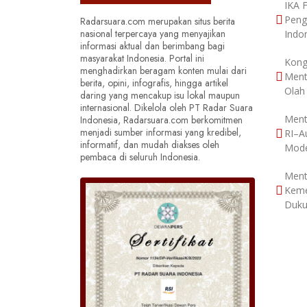
IKA 
Peng
Radarsuara.com merupakan situs berita
nasional terpercaya yang menyajikan
Indo
informasi aktual dan berimbang bagi
masyarakat Indonesia. Portal ini
Kong
menghadirkan beragam konten mulai dari
Ment
berita, opini, infografis, hingga artikel
Olah
daring yang mencakup isu lokal maupun
internasional. Dikelola oleh PT Radar Suara
Ment
Indonesia, Radarsuara.com berkomitmen
menjadi sumber informasi yang kredibel,
RI–Au
informatif, dan mudah diakses oleh
Mode
pembaca di seluruh Indonesia.
Ment
Keme
Duku