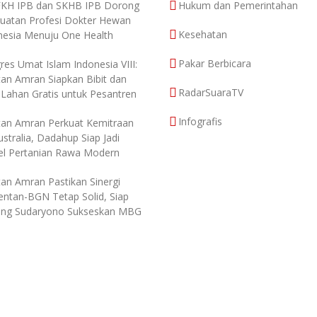
FKH IPB dan SKHB IPB Dorong
Hukum dan Pemerintahan
uatan Profesi Dokter Hewan
Kesehatan
nesia Menuju One Health
Pakar Berbicara
res Umat Islam Indonesia VIII:
an Amran Siapkan Bibit dan
RadarSuaraTV
 Lahan Gratis untuk Pesantren
Infografis
an Amran Perkuat Kemitraan
stralia, Dadahup Siap Jadi
l Pertanian Rawa Modern
an Amran Pastikan Sinergi
ntan-BGN Tetap Solid, Siap
ng Sudaryono Sukseskan MBG