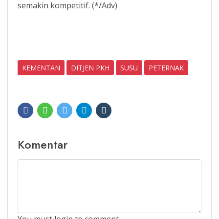
semakin kompetitif. (*/Adv)
KEMENTAN
DITJEN PKH
SUSU
PETERNAK
Komentar
You must login to comment...