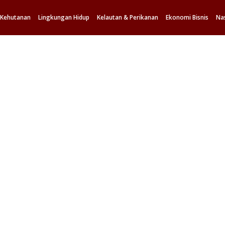
Oopss..
Kehutanan
Lingkungan Hidup
Kelautan & Perikanan
Ekonomi Bisnis
Na
Ups, news not found...