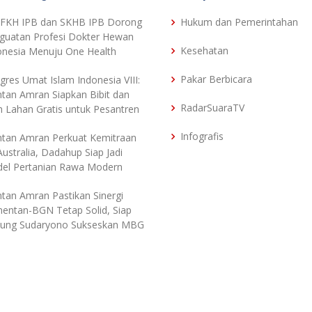
 FKH IPB dan SKHB IPB Dorong
Hukum dan Pemerintahan
guatan Profesi Dokter Hewan
Kesehatan
onesia Menuju One Health
Pakar Berbicara
gres Umat Islam Indonesia VIII:
tan Amran Siapkan Bibit dan
RadarSuaraTV
h Lahan Gratis untuk Pesantren
Infografis
tan Amran Perkuat Kemitraan
Australia, Dadahup Siap Jadi
el Pertanian Rawa Modern
tan Amran Pastikan Sinergi
entan-BGN Tetap Solid, Siap
ung Sudaryono Sukseskan MBG