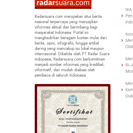
IKA
Pen
Radarsuara.com merupakan situs berita
nasional terpercaya yang menyajikan
Ind
informasi aktual dan berimbang bagi
masyarakat Indonesia. Portal ini
Kon
menghadirkan beragam konten mulai dari
Men
berita, opini, infografis, hingga artikel
Ola
daring yang mencakup isu lokal maupun
internasional. Dikelola oleh PT Radar Suara
Men
Indonesia, Radarsuara.com berkomitmen
menjadi sumber informasi yang kredibel,
RI–
informatif, dan mudah diakses oleh
Mod
pembaca di seluruh Indonesia.
Men
Kem
Duk