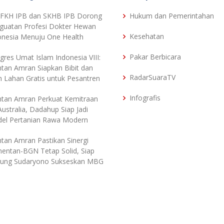
 FKH IPB dan SKHB IPB Dorong
Hukum dan Pemerintahan
guatan Profesi Dokter Hewan
Kesehatan
onesia Menuju One Health
Pakar Berbicara
gres Umat Islam Indonesia VIII:
tan Amran Siapkan Bibit dan
RadarSuaraTV
h Lahan Gratis untuk Pesantren
Infografis
tan Amran Perkuat Kemitraan
Australia, Dadahup Siap Jadi
el Pertanian Rawa Modern
tan Amran Pastikan Sinergi
entan-BGN Tetap Solid, Siap
ung Sudaryono Sukseskan MBG