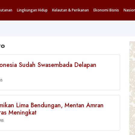
hutanan
Lingkungan Hidup
Kelautan & Perikanan
Ekonomi Bisnis
Nasion
to
donesia Sudah Swasembada Delapan
IB
mikan Lima Bendungan, Mentan Amran
ras Meningkat
WIB