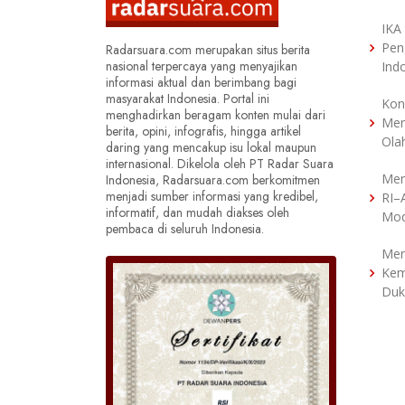
IKA
Pen
Radarsuara.com merupakan situs berita
nasional terpercaya yang menyajikan
Ind
informasi aktual dan berimbang bagi
masyarakat Indonesia. Portal ini
Kon
menghadirkan beragam konten mulai dari
Men
berita, opini, infografis, hingga artikel
Ola
daring yang mencakup isu lokal maupun
internasional. Dikelola oleh PT Radar Suara
Men
Indonesia, Radarsuara.com berkomitmen
menjadi sumber informasi yang kredibel,
RI–
informatif, dan mudah diakses oleh
Mod
pembaca di seluruh Indonesia.
Men
Kem
Duk