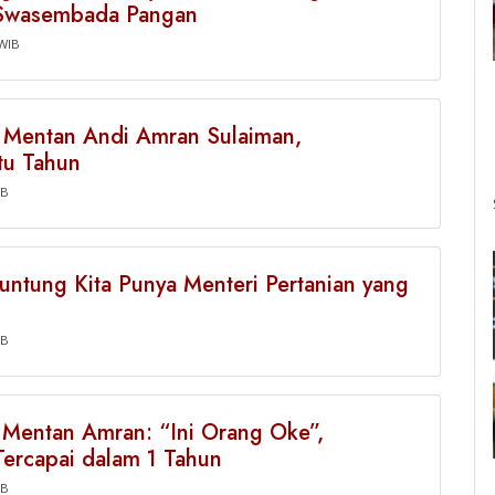
s Swasembada Pangan
 WIB
h Mentan Andi Amran Sulaiman,
tu Tahun
IB
untung Kita Punya Menteri Pertanian yang
IB
 Mentan Amran: “Ini Orang Oke”,
ercapai dalam 1 Tahun
IB