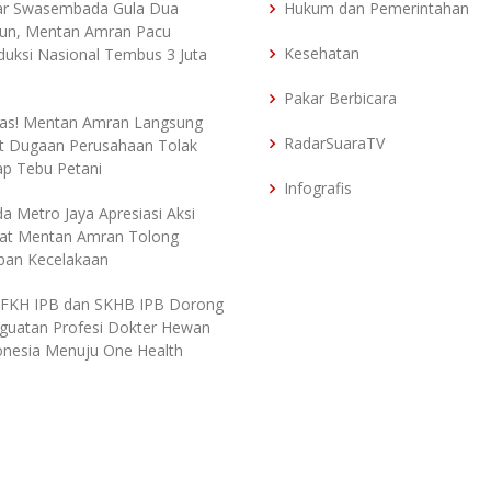
ar Swasembada Gula Dua
Hukum dan Pemerintahan
un, Mentan Amran Pacu
Kesehatan
duksi Nasional Tembus 3 Juta
Pakar Berbicara
as! Mentan Amran Langsung
RadarSuaraTV
t Dugaan Perusahaan Tolak
ap Tebu Petani
Infografis
da Metro Jaya Apresiasi Aksi
at Mentan Amran Tolong
ban Kecelakaan
 FKH IPB dan SKHB IPB Dorong
guatan Profesi Dokter Hewan
onesia Menuju One Health