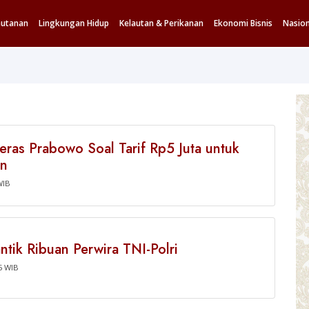
hutanan
Lingkungan Hidup
Kelautan & Perikanan
Ekonomi Bisnis
Nasion
eras Prabowo Soal Tarif Rp5 Juta untuk
an
WIB
tik Ribuan Perwira TNI-Polri
5 WIB