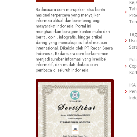
Kej
Tah
Radarsuara.com merupakan situs berita
nasional terpercaya yang menyajikan
Pro
informasi aktual dan berimbang bagi
Ton
masyarakat Indonesia. Portal ini
menghadirkan beragam konten mulai dari
Teg
berita, opini, infografis, hingga artikel
Usu
daring yang mencakup isu lokal maupun
Ser
internasional. Dikelola oleh PT Radar Suara
Indonesia, Radarsuara.com berkomitmen
menjadi sumber informasi yang kredibel,
Pol
informatif, dan mudah diakses oleh
Cep
pembaca di seluruh Indonesia.
Kor
IKA
Pen
Ind