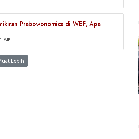
ikiran Prabowonomics di WEF, Apa
:01 WIB
uat Lebih