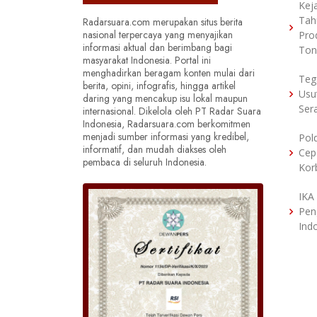
Kej
Tah
Radarsuara.com merupakan situs berita
nasional terpercaya yang menyajikan
Pro
informasi aktual dan berimbang bagi
Ton
masyarakat Indonesia. Portal ini
menghadirkan beragam konten mulai dari
Teg
berita, opini, infografis, hingga artikel
Usu
daring yang mencakup isu lokal maupun
Ser
internasional. Dikelola oleh PT Radar Suara
Indonesia, Radarsuara.com berkomitmen
menjadi sumber informasi yang kredibel,
Pol
informatif, dan mudah diakses oleh
Cep
pembaca di seluruh Indonesia.
Kor
IKA
Pen
Ind