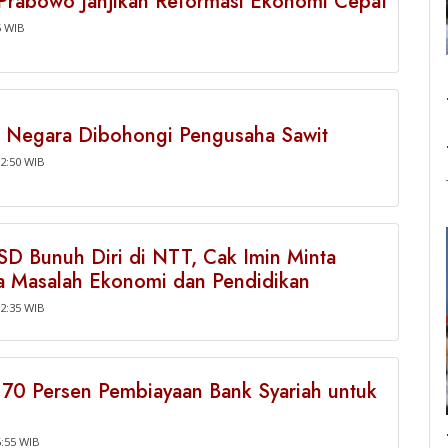
, Prabowo Janjikan Reformasi Ekonomi Cepat
5 WIB
 Negara Dibohongi Pengusaha Sawit
2:50 WIB
SD Bunuh Diri di NTT, Cak Imin Minta
a Masalah Ekonomi dan Pendidikan
2:35 WIB
i 70 Persen Pembiayaan Bank Syariah untuk
6:55 WIB