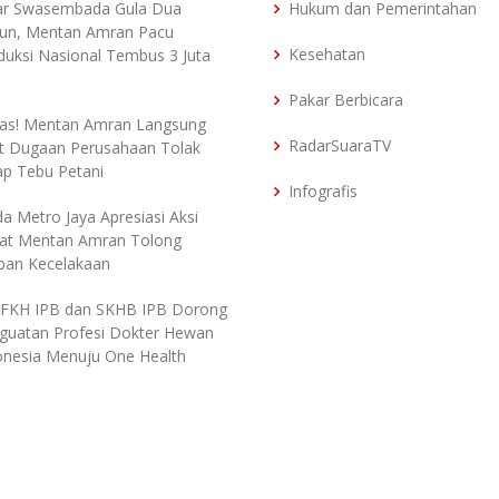
ar Swasembada Gula Dua
Hukum dan Pemerintahan
un, Mentan Amran Pacu
Kesehatan
duksi Nasional Tembus 3 Juta
Pakar Berbicara
as! Mentan Amran Langsung
RadarSuaraTV
t Dugaan Perusahaan Tolak
ap Tebu Petani
Infografis
da Metro Jaya Apresiasi Aksi
at Mentan Amran Tolong
ban Kecelakaan
 FKH IPB dan SKHB IPB Dorong
guatan Profesi Dokter Hewan
onesia Menuju One Health