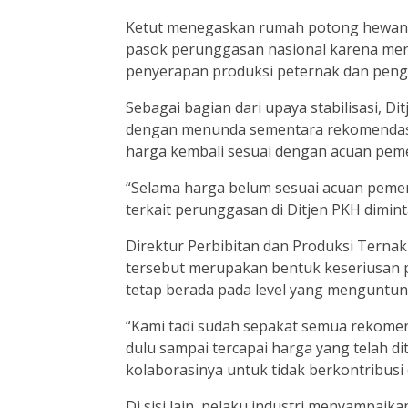
Ketut menegaskan rumah potong hewan u
pasok perunggasan nasional karena menj
penyerapan produksi peternak dan penge
Sebagai bagian dari upaya stabilisasi, 
dengan menunda sementara rekomendasi 
harga kembali sesuai dengan acuan peme
“Selama harga belum sesuai acuan pemer
terkait perunggasan di Ditjen PKH dimint
Direktur Perbibitan dan Produksi Terna
tersebut merupakan bentuk keseriusan 
tetap berada pada level yang menguntun
“Kami tadi sudah sepakat semua rekomen
dulu sampai tercapai harga yang telah d
kolaborasinya untuk tidak berkontribusi
Di sisi lain, pelaku industri menyampa