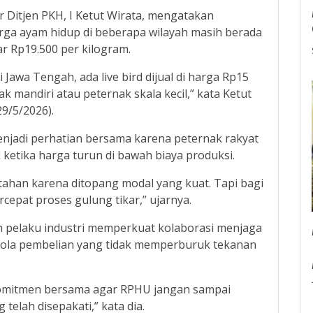
 Ditjen PKH, I Ketut Wirata, mengatakan
ga ayam hidup di beberapa wilayah masih berada
r Rp19.500 per kilogram.
 Jawa Tengah, ada live bird dijual di harga Rp15
ak mandiri atau peternak skala kecil,” kata Ketut
29/5/2026).
enjadi perhatian bersama karena peternak rakyat
ketika harga turun di bawah biaya produksi.
tahan karena ditopang modal yang kuat. Tapi bagi
rcepat proses gulung tikar,” ujarnya.
h pelaku industri memperkuat kolaborasi menjaga
pola pembelian yang tidak memperburuk tekanan
mitmen bersama agar RPHU jangan sampai
elah disepakati,” kata dia.