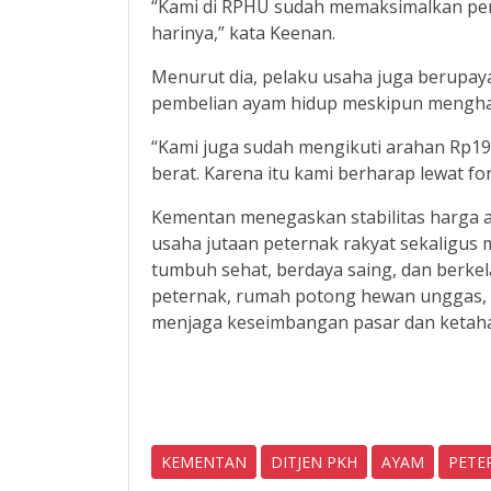
“Kami di RPHU sudah memaksimalkan pem
harinya,” kata Keenan.
Menurut dia, pelaku usaha juga berupay
pembelian ayam hidup meskipun menghad
“Kami juga sudah mengikuti arahan Rp19
berat. Karena itu kami berharap lewat for
Kementan menegaskan stabilitas harga a
usaha jutaan peternak rakyat sekaligus
tumbuh sehat, berdaya saing, dan berkela
peternak, rumah potong hewan unggas, 
menjaga keseimbangan pasar dan ketaha
KEMENTAN
DITJEN PKH
AYAM
PETE