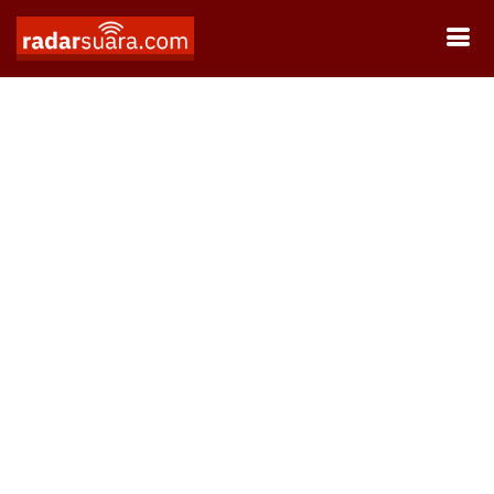
Oopss..
Ups, news not found...