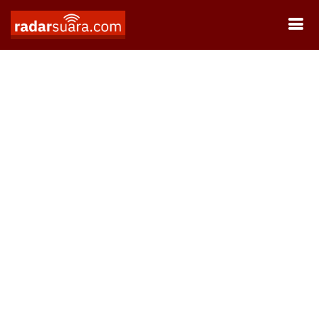
Oopss..
Ups, news not found...