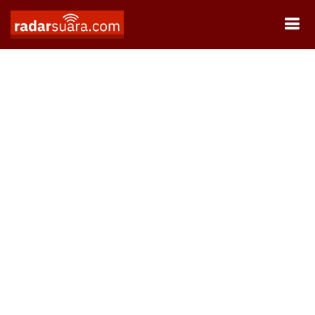
Oopss..
Ups, news not found...