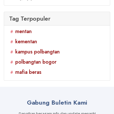
Tag Terpopuler
mentan
#
kementan
#
kampus polbangtan
#
polbangtan bogor
#
mafia beras
#
Gabung Buletin Kami
Dapatkan beragam info dan update menarik!