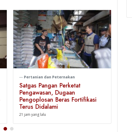
Pertanian dan Peternakan
P
Satgas Pangan Perketat
Pa
Pengawasan, Dugaan
Sid
e
Pengoplosan Beras Fortifikasi
Cap
Terus Didalami
Thur
21 jam yang lalu